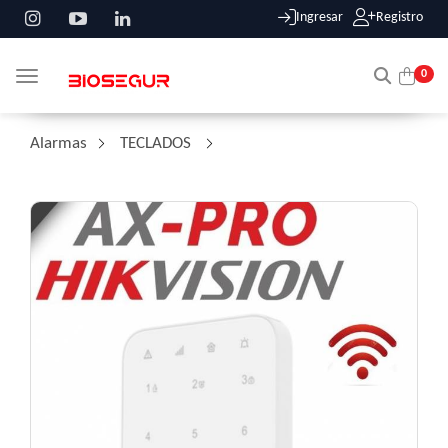
Ingresar
Registro
0
Toggle navigation
Alarmas
/
TECLADOS
/