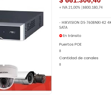
$ 661.306,40
+ IVA
21,00%
$800.180,74
- HIKVISION DS-7608NXI-K2 4
SATA
En tránsito
Puertos POE
8
Cantidad de canales
8