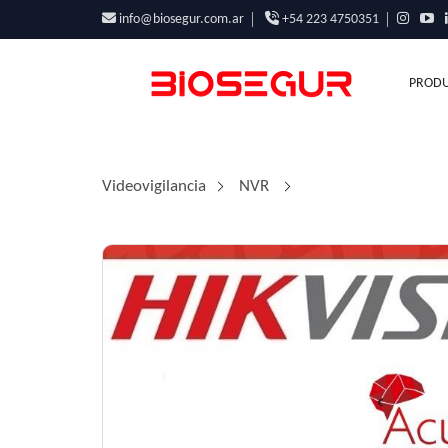
info@biosegur.com.ar
+54 223 4750351
PRODU
Videovigilancia
/
NVR
/