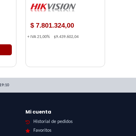
$ 7.801.324,00
+ IVA
21,00%
$9.439.602,04
19:10
Mi cuenta
Historial de pedidos
Favoritos