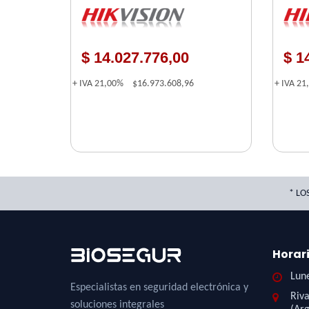
$ 14.027.776,00
$ 1
+ IVA
21,00%
$16.973.608,96
+ IVA
21
* LO
Horar
Lune
Especialistas en seguridad electrónica y
Riva
soluciones integrales