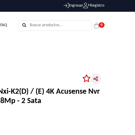
Ingresar
Registro
FAQ
0
N
Nxi-K2(D) / (E) 4K Acusense Nvr
 8Mp - 2 Sata