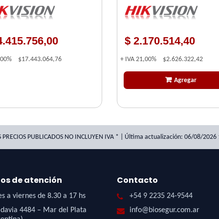
4.415.756,00
$ 2.170.514,40
,00%
$17.443.064,76
+ IVA
21,00%
$2.626.322,42
Agregar
S PRECIOS PUBLICADOS NO INCLUYEN IVA * | Última actualización: 06/08/2026 
ios de atención
Contacto
s a viernes de 8.30 a 17 hs
+54 9 2235 24-9544
davia 4484 – Mar del Plata
info@biosegur.com.ar