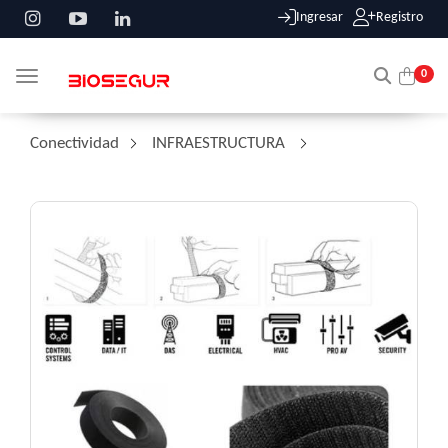
Ingresar
Registro
0
Toggle navigation
Conectividad
/
INFRAESTRUCTURA
/