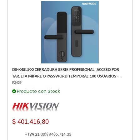
DS-K4SL500 CERRADURA SERIE PROFESIONAL. ACCESO POR
TARJETA MIFARE O PASSWORD TEMPORAL.100 USUARIOS - WI-
FI Y BLUETOOTH (CONFIGURACIÓN) HIKVISION
P2439
Producto con Stock
$ 401.416,80
+ IVA
21,00%
$485.714,33