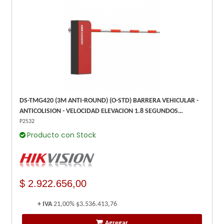
DS-TMG420 (3M ANTI-ROUND) (O-STD) BARRERA VEHICULAR -
ANTICOLISION - VELOCIDAD ELEVACION 1.8 SEGUNDOS
SEGUNDOS - HIKVISION
P2532
Producto con Stock
$ 2.922.656,00
+ IVA
21,00%
$3.536.413,76
Agregar