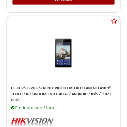
DS-KD9633-WBE6 FRENTE VIDEOPORTERO / PANTALLLA10.1"
TOUCH / RECONOCIMIENTO FACIAL / ANDROID / IP65 / IK07 /
SOPORTA MODULO DE BOTONES Y HUELLA (POR
P2569
Producto con Stock