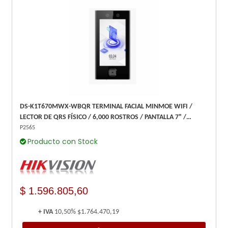
DS-K1T670MWX-WBQR TERMINAL FACIAL MINMOE WIFI /
LECTOR DE QRS FÍSICO / 6,000 ROSTROS / PANTALLA 7" /
BOTON FISICO DE VIDEO PORTERIA
P2565
Producto con Stock
$ 1.596.805,60
+ IVA
10,50%
$1.764.470,19