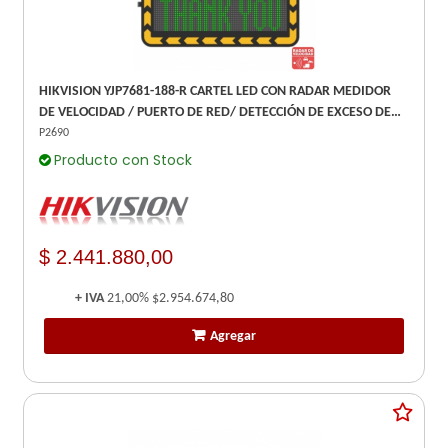
HIKVISION YJP7681-188-R CARTEL LED CON RADAR MEDIDOR
DE VELOCIDAD / PUERTO DE RED/ DETECCIÓN DE EXCESO DE
VELOCIDAD / RANGO DE 10 A 300 KM/H -
P2690
Producto con Stock
$ 2.441.880,00
+ IVA
21,00%
$2.954.674,80
Agregar