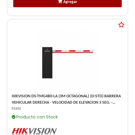
Agregar
HIKVISION DS-TMG4B0-LA (3M OCTAGONAL) (O-STD) BARRERA
VEHICULAR DERECHA - VELOCIDAD DE ELEVACION 3 SEG. -
BANDA PROTECTORA ANTI GOLPE DE VEHICULOS
P2450
Producto con Stock