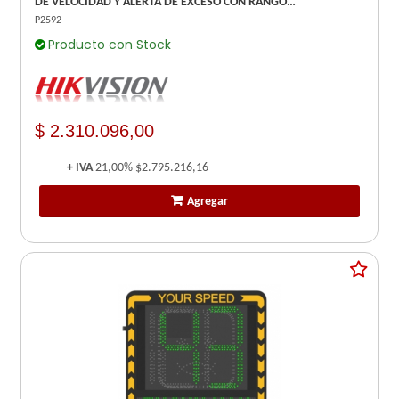
DE VELOCIDAD Y ALERTA DE EXCESO CON RANGO
CONFIGURABLE DE 2 A 99 KM/H - PUERTO DE RED -
P2592
Producto con Stock
$ 2.310.096,00
+ IVA
21,00%
$2.795.216,16
Agregar