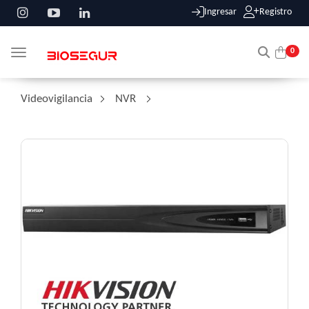
Ingresar
Registro
0
Toggle navigation
Videovigilancia
/
NVR
/