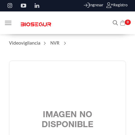
Ingresar
Registro
0
Toggle navigation
Videovigilancia
/
NVR
/