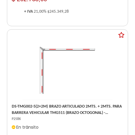
+ IVA
21,00%
$245.349,28
DS-TMG002-5(2+2M) BRAZO ARTICULADO 2MTS. + 2MTS. PARA
BARRERA VEHICULAR TMG511 (BRAZO OCTOGONAL) -
REPUESTO -
P2586
En tránsito