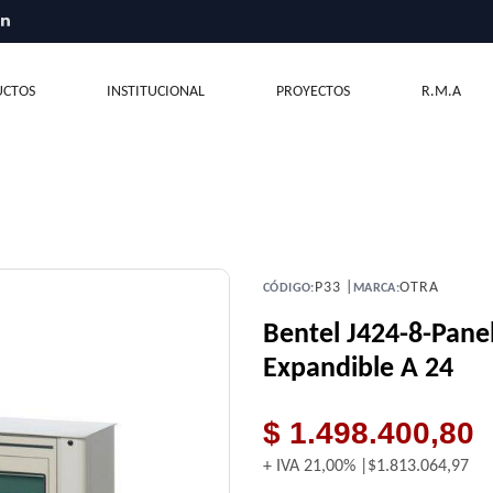
CTOS
INSTITUCIONAL
PROYECTOS
R.M.A
P33 |
OTRA
CÓDIGO:
MARCA:
Bentel J424-8-Pane
Expandible A 24
$ 1.498.400,80
+ IVA
21,00%
$1.813.064,97