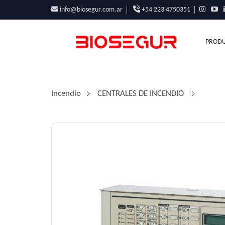
info@biosegur.com.ar
+54 223 4750351
PRODU
Incendio
/
CENTRALES DE INCENDIO
/