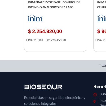
INIM PRAEC100SR PANEL CONTROL DE
INIM 
INCENDIO ANALOGICO DE 1 LAZO
CENTR
DIRECCIONABLE - CONECTIVIDAD TCP-
CONVENC
IP Y HORNET+ - PANTALLA GRAFICA
EXPAN
TACTIL
A SMA
$ 2.254.920,00
$ 9
+ IVA
21,00%
$2.728.453,20
+ IVA
2
* LO
Horar
Lune
Especialistas en seguridad electrónica y
Riva
soluciones integrales
(Arg