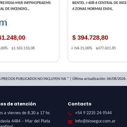
PREVIDIA-MSR INFPIN1PRAEMS
BENTEL J-408-4 CENTRAL DE INC
AL DE INCENDIO
4 ZONAS NORMAS EN54,
IONAL 2 HILOS - 4 ZONAS
DIBLE A 20 ZONAS - REEMPLAZA
RTLINE
61.248,00
$ 394.728,80
1,00%
$1.163.110,08
+ IVA
21,00%
$477.621,85
S PRECIOS PUBLICADOS NO INCLUYEN IVA * | Última actualización: 06/08/2026 
ios de atención
Contacto
s a viernes de 8.30 a 17 hs
+54 9 2235 24-9544
davia 4484 – Mar del Plata
info@biosegur.com.ar
entina)