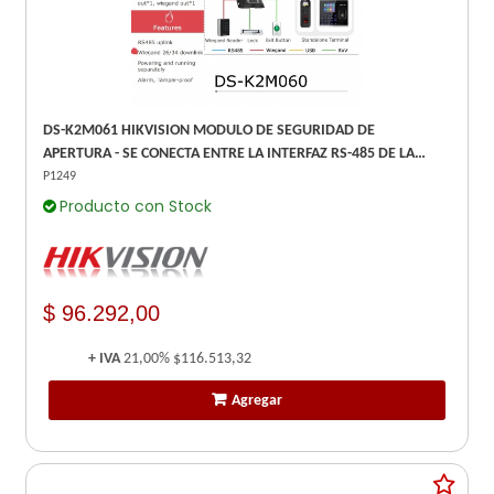
DS-K2M061 HIKVISION MODULO DE SEGURIDAD DE
APERTURA - SE CONECTA ENTRE LA INTERFAZ RS-485 DE LA
TERMINAL DE ACCESO Y LA CERRADURA
P1249
Producto con Stock
$ 96.292,00
+ IVA
21,00%
$116.513,32
Agregar