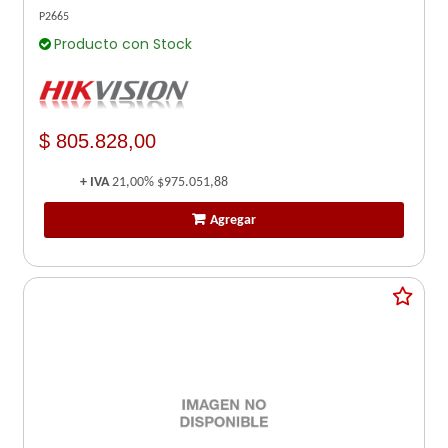
GEN2/ISO18000-6C - HIKVISION
P2665
Producto con Stock
$ 805.828,00
+ IVA
21,00%
$975.051,88
Agregar