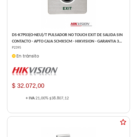
DS-K7P03(O-NEU)/T PULSADOR NO TOUCH EXIT DE SALIDA SIN
CONTACTO - APTO CAJA 5CMX5CM - HIKVISION - GARANTIA 3
AÑOS -
P2395
En tránsito
$ 32.072,00
+ IVA
21,00%
$38.807,12