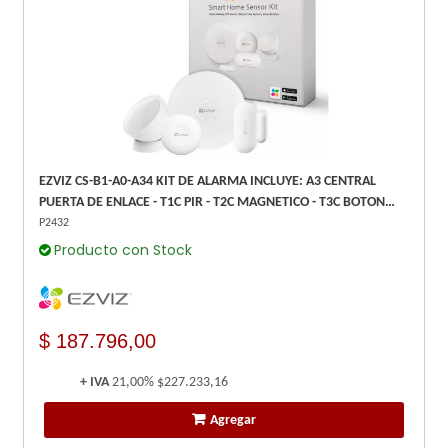
EZVIZ CS-B1-A0-A34 KIT DE ALARMA INCLUYE: A3 CENTRAL
PUERTA DE ENLACE - T1C PIR - T2C MAGNETICO - T3C BOTON
INTELIGENTE
P2432
Producto con Stock
$ 187.796,00
+ IVA
21,00%
$227.233,16
Agregar