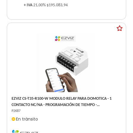
+ IVA
21,00%
$195.083,94
EZVIZ CS-T35-R100-W MODULO RELAY PARA DOMOTICA - 1
CONTACTO NC/NA - PROGRAMACIÓN DE TIEMPO -
INTEGRACIÓN INTELIGENTE GOOGLE ASSISTANT Y AMAZON
P2687
ALEXA
En tránsito