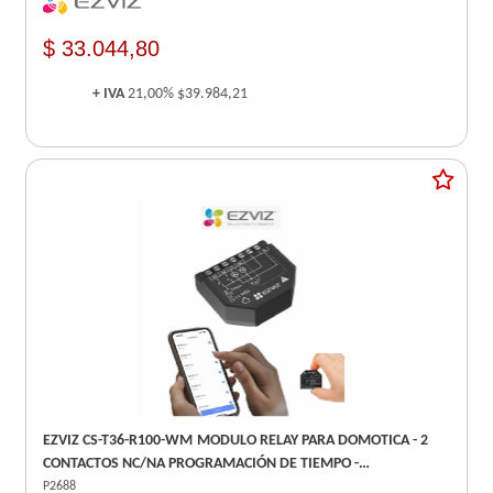
$ 33.044,80
+ IVA
21,00%
$39.984,21
EZVIZ CS-T36-R100-WM MODULO RELAY PARA DOMOTICA - 2
CONTACTOS NC/NA PROGRAMACIÓN DE TIEMPO -
INTEGRACIÓN INTELIGENTE GOOGLE ASSISTANT Y AMAZON
P2688