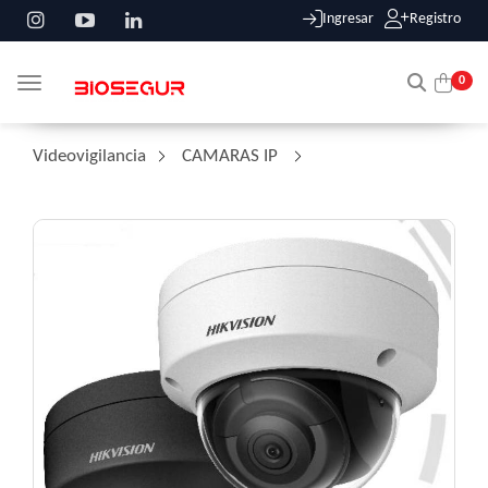
Ingresar
Registro
0
Toggle navigation
Videovigilancia
/
CAMARAS IP
/