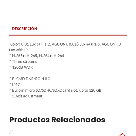
DESCRIPCIÓN
-Color: 0.01 Lux @ (F1.2, AGC ON), 0.018 Lux @ (F1.6, AGC ON), 0
Lux with IR
* H.265+, H.265, H.264+, H.264
* Three streams
* 120dB WDR
*
* BLC/3D DNR/ROI/HLC
* IP67
* Built-in micro SD/SDHC/SDXC card slot, up to 128 GB
* 3-Axis adjustment
Productos Relacionados