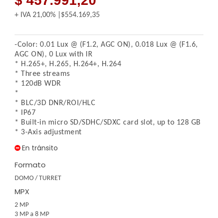
$ 457.991,20
+ IVA
21,00%
$554.169,35
-Color: 0.01 Lux @ (F1.2, AGC ON), 0.018 Lux @ (F1.6,
AGC ON), 0 Lux with IR
* H.265+, H.265, H.264+, H.264
* Three streams
* 120dB WDR
*
* BLC/3D DNR/ROI/HLC
* IP67
* Built-in micro SD/SDHC/SDXC card slot, up to 128 GB
* 3-Axis adjustment
En tránsito
Formato
DOMO / TURRET
MPX
2 MP
3 MP a 8 MP