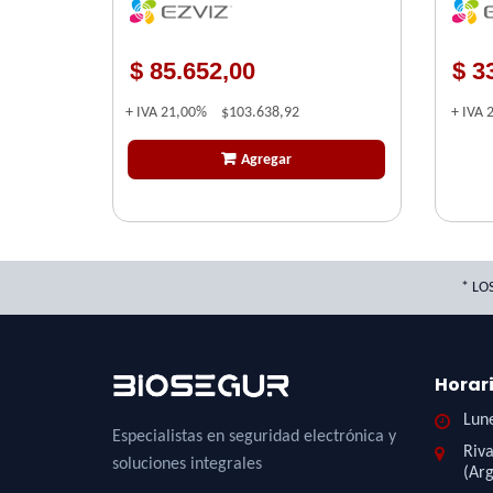
INTEG
ASSIS
$ 85.652,00
$ 3
+ IVA
21,00%
$103.638,92
+ IVA
Agregar
* LO
Horar
Lune
Especialistas en seguridad electrónica y
Riva
soluciones integrales
(Arg