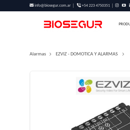
info@biosegur.com.ar
+54 223 4750351
PRODU
Alarmas
/
EZVIZ - DOMOTICA Y ALARMAS
/