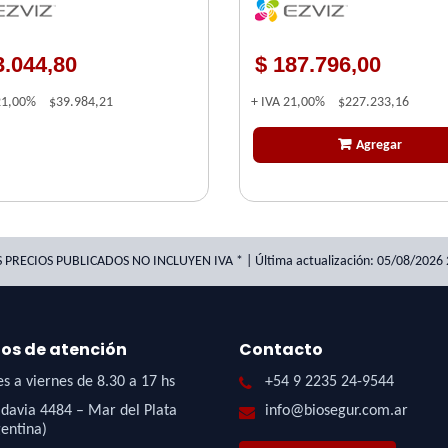
RACIÓN INTELIGENTE GOOGLE
T3C BOTON INTELIGENTE
TANT Y AMAZON ALEXA
3.044,80
$ 187.796,00
21,00%
$39.984,21
+ IVA
21,00%
$227.233,16
Agregar
S PRECIOS PUBLICADOS NO INCLUYEN IVA * | Última actualización: 05/08/2026 
ios de atención
Contacto
s a viernes de 8.30 a 17 hs
+54 9 2235 24-9544
davia 4484 – Mar del Plata
info@biosegur.com.ar
entina)