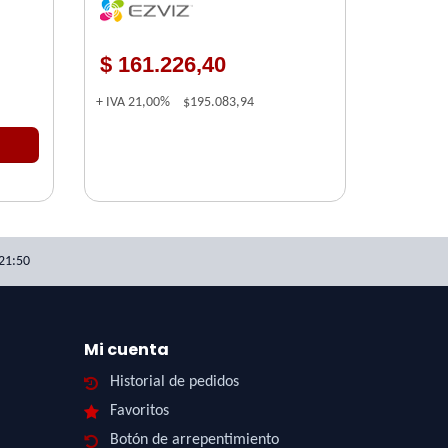
$ 161.226,40
+ IVA
21,00%
$195.083,94
21:50
Mi cuenta
Historial de pedidos
Favoritos
Botón de arrepentimiento