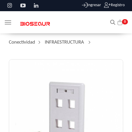
Ingresar
Registro
0
Toggle navigation
Conectividad
/
INFRAESTRUCTURA
/