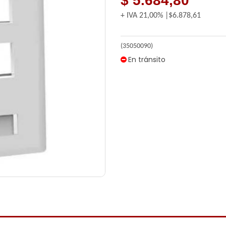
$ 5.684,80
+ IVA
21,00%
$6.878,61
(35050090)
En tránsito