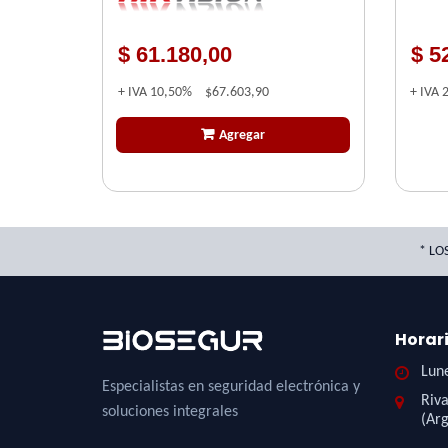
$ 61.180,00
$ 5
+ IVA
10,50%
$67.603,90
+ IVA
Agregar
* LO
Horar
Lune
Especialistas en seguridad electrónica y
Riva
soluciones integrales
(Arg