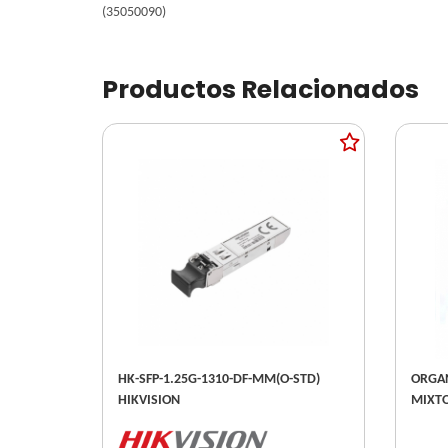
(35050090)
Productos Relacionados
HK-SFP-1.25G-1310-DF-MM(O-STD)
ORGAN
HIKVISION
MIXTO
16571