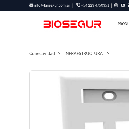
info@biosegur.com.ar
+54 223 4750351
PRODU
Conectividad
/
INFRAESTRUCTURA
/