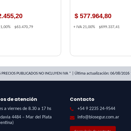
2.455,20
$ 577.964,80
21,00%
$63.470,79
+ IVA
21,00%
$699.337,41
S PRECIOS PUBLICADOS NO INCLUYEN IVA * | Última actualización: 06/08/2026 
ios de atención
Contacto
s a viernes de 8.30 a 17 hs
+54 9 2235 24-9544
davia 4484 – Mar del Plata
info@biosegur.com.ar
entina)