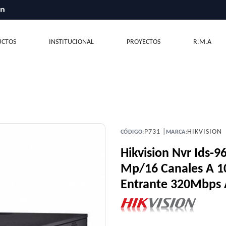
CTOS
INSTITUCIONAL
PROYECTOS
R.M.A
P731 |
HIKVISION
CÓDIGO:
MARCA:
Hikvision Nvr Ids-
Mp/16 Canales A 1
Entrante 320Mbps 