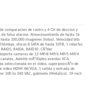
e comparacion de rostro y 4 CH de deccion y
³n de falsa alarma, Almacenamiento de hasta 16
hasta 100,000 imagenes (fotos). Velocidad bits
256mbps, discos 8 SATA de hasta 10TB, 1 interfaz
 RAID5, RAID6, RAID10, CÃ³dec
 soporta camaras de 12 MP/8 MP/6 MP/5 MP/4
canales, Admite mÃºltiples eventos VCA,
ea seleccionada en el video, superposiciÃ³n de
de video HDMI 4K/VGA, 1 salida y entrada de
er 100 to 240 VAC, gabinete (Metalico), 19-inch