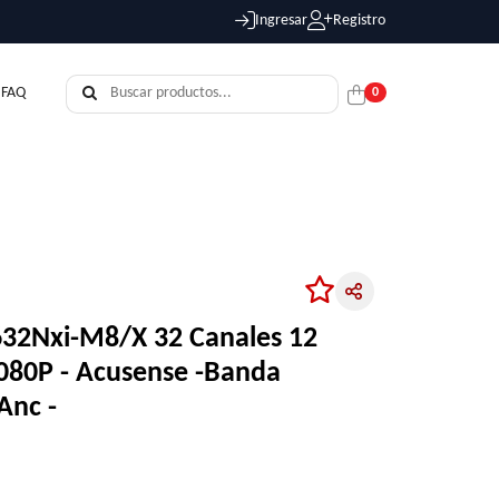
Ingresar
Registro
FAQ
0
9632Nxi-M8/X 32 Canales 12
080P - Acusense -Banda
Anc -