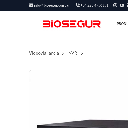
info@biosegur.com.ar
+54 223 4750351
PRODU
Videovigilancia
/
NVR
/