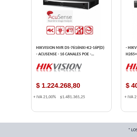
HIKVISION NVR DS-7616NXI-K2-16P(D)
- HIK
- ACUSENSE - 16 CANALES POE -
H265+
SOPORTA CÁMARAS CON
(MOVIMIENTO, CRUCE DE LÍNEA,
INTRUSIÓN, ETC.) Y ANPR.
$ 1.224.268,80
$ 4
+ IVA
21,00%
$1.481.365,25
+ IVA
2
* LO