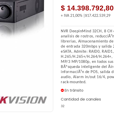
$ 14.398.792,80
+ IVA
21,00%
$17.422.539,29
NVR DeepinMind 32CH, 8 CH d
analisis de rostros, reducciÃ
librerias, Almacenamiento de 
de entrada 320mbps y salida 
eSATA, Admite: RAID0, RAID1,
H.265/H.265+/H.264/H.264+,
MP/3 MP/1080p, en todos sus 
BÃºsqueda inteligente del Ãír
informaciÃ³n de POS, salida 
audio, Alarm in/out 16/4, pow
rack-mounted.
En tránsito
Cantidad de canales
32