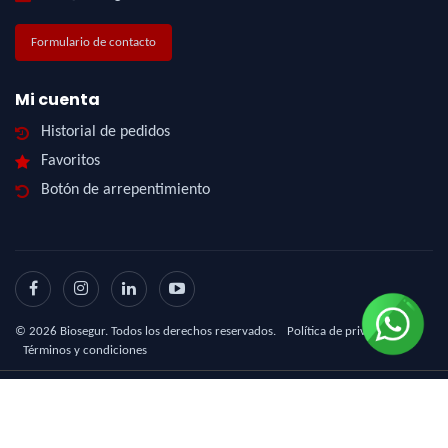
Formulario de contacto
Mi cuenta
Historial de pedidos
Favoritos
Botón de arrepentimiento
©
2026
Biosegur. Todos los derechos reservados.
Política de privacidad
|
Términos y condiciones
Diseño Web - NetOne
|
eCommerce - TornadoStore
|
Posicionamiento en Buscadores -
eMarketingPro