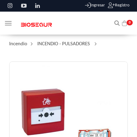
Ingresar
Registro
0
Toggle navigation
Incendio
/
INCENDIO - PULSADORES
/