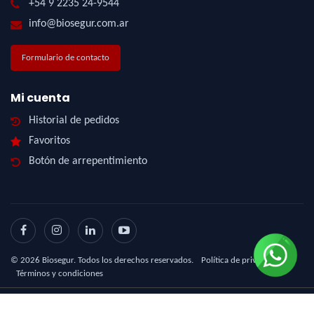
+54 9 2235 24-9544
info@biosegur.com.ar
Formulario de contacto
Mi cuenta
Historial de pedidos
Favoritos
Botón de arrepentimiento
©
2026
Biosegur. Todos los derechos reservados.
Política de privacidad
|
Términos y condiciones
Diseño Web - NetOne
|
eCommerce - TornadoStore
|
Posicionamiento en Buscadores -
eMarketingPro