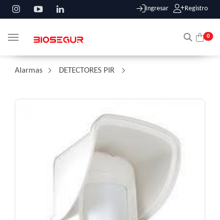
Ingresar
Registro
0
Toggle navigation
Alarmas
/
DETECTORES PIR
/