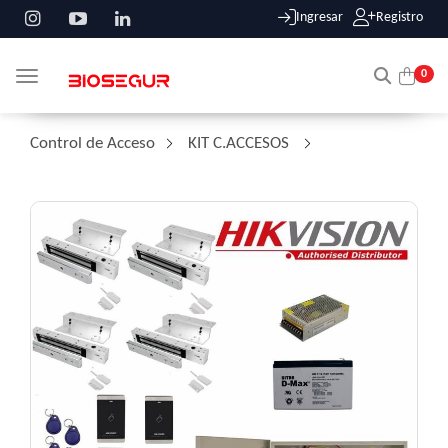
Ingresar
Registro
0
Toggle navigation
Control de Acceso
/
KIT C.ACCESOS
/