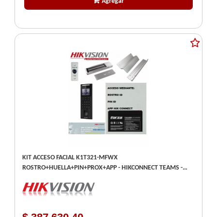
Agregar
KIT ACCESO FACIAL K1T321-MFWX
ROSTRO+HUELLA+PIN+PROX+APP - HIKCONNECT TEAMS -
CERRADURA ELECTROMAGNETICA + LZ + PULSADOR NO
TOUCH + UPS 12V7A/H