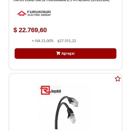
PATCH CORD CAT5E FURUKAWA 2.5 M NEGRO (35103104)
$ 22.769,60
+ IVA
21,00%
$27.551,22
Agregar