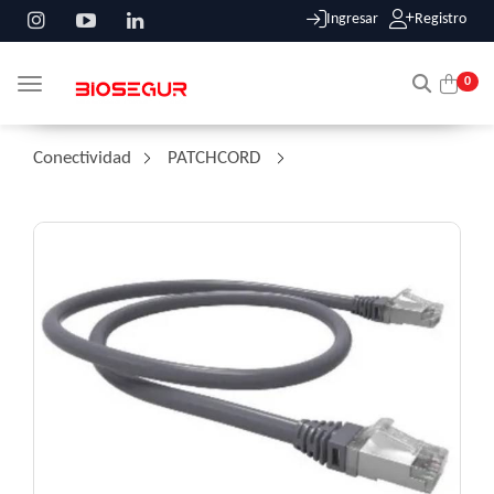
Ingresar
Registro
0
Toggle navigation
Conectividad
/
PATCHCORD
/