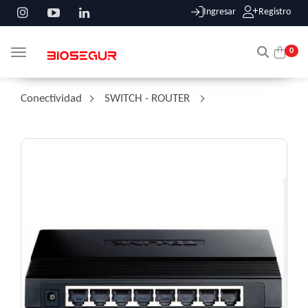
Ingresar
Registro
0
Toggle navigation
Conectividad
/
SWITCH - ROUTER
/