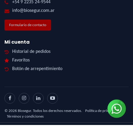
+54 9 2235 24-9544
info@biosegur.com.ar
Formulario de contacto
Mi cuenta
Historial de pedidos
Favoritos
Botón de arrepentimiento
©
2026
Biosegur. Todos los derechos reservados.
Política de privacidad
|
Términos y condiciones
Diseño Web - NetOne
|
eCommerce - TornadoStore
|
Posicionamiento en Buscadores -
eMarketingPro