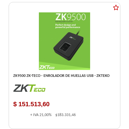
ZK9500 ZK-TECO - ENROLADOR DE HUELLAS USB - ZKTEKO
$ 151.513,60
+ IVA
21,00%
$183.331,46