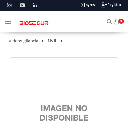
Ingresar
Registro
0
Toggle navigation
Videovigilancia
/
NVR
/