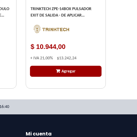
ODULO
TRINKTECH ZPE-14BOX PULSADOR
E
EXIT DE SALIDA - DE APLICAR
O DE
SUPERFICIAL METALICO
ÓN
$ 10.944,00
+ IVA
21,00%
$13.242,24
Agregar
16:40
Mi cuenta