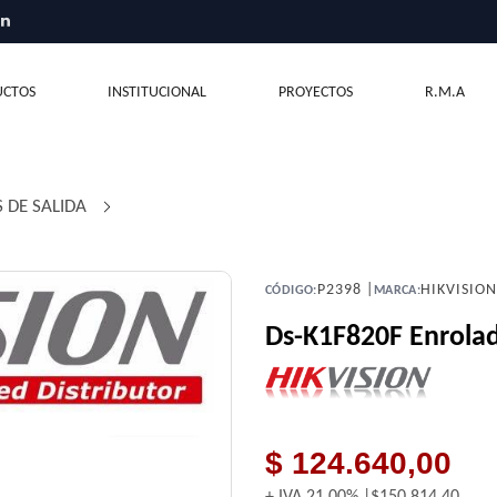
CTOS
INSTITUCIONAL
PROYECTOS
R.M.A
 DE SALIDA
/
P2398 |
HIKVISIO
CÓDIGO:
MARCA:
Ds-K1F820F Enrolad
$ 124.640,00