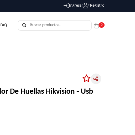
Ingresar
Registro
FAQ
0
N
or De Huellas Hikvision - Usb