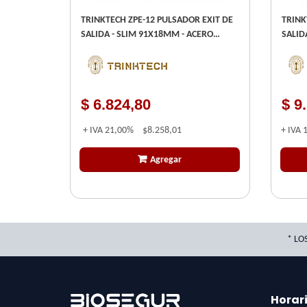
TRINKTECH ZPE-12 PULSADOR EXIT DE
TRINK
SALIDA - SLIM 91X18MM - ACERO
SALIDA ALUMINIO ANONIZADO
INOXIDABLE - ( N/A ) -
$ 6.824,80
$ 9
+ IVA
21,00%
$8.258,01
+ IVA
Agregar
* LO
Horar