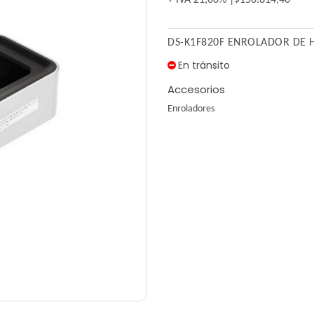
+ IVA
21,00%
$150.814,40
DS-K1F820F ENROLADOR DE H
En tránsito
Accesorios
Enroladores