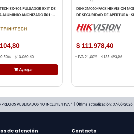
TECH EX-901 PULSADOR EXIT DE
DS-K2M060/FACE HIKVISION M
 801 -
DE SEGURIDAD DE APERTURA - S
90 -S28D - BSM - EX801
CONECTA POR RS-485 AL MÓDUL
SALIDA DE E/S- PARA LA CONEXI
ENTRE LA SERIE K5603
.104,80
$ 111.978,40
10,50%
$10.060,80
+ IVA
21,00%
$135.493,86
Agregar
S PRECIOS PUBLICADOS NO INCLUYEN IVA * | Última actualización: 07/08/2026 
ios de atención
Contacto