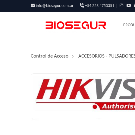
info@biosegur.com.ar
+54 223 4750351
PRODU
Control de Acceso
/
ACCESORIOS - PULSADORES