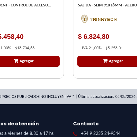
 01NT - CONTROL DE ACCESO
SALIDA - SLIM 91X18MM - ACERO
N
INOXIDABLE - ( N/A ) -
5.458,40
$ 6.824,80
21,00%
$18.704,66
+ IVA
21,00%
$8.258,01
Agregar
Agregar
S PRECIOS PUBLICADOS NO INCLUYEN IVA * | Última actualización: 05/08/2026 
ios de atención
Contacto
s a viernes de 8.30 a 17 hs
+54 9 2235 24-9544