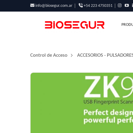
info@biosegur.com.ar
+54 223 4750351
PRODU
Control de Acceso
/
ACCESORIOS - PULSADORES