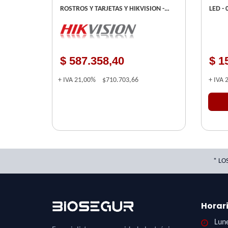
ROSTROS Y TARJETAS Y HIKVISION -
LED -
TCP-IP
BOTO
$ 587.358,40
$ 1
+ IVA
21,00%
$710.703,66
+ IVA
* LO
Horar
Lune