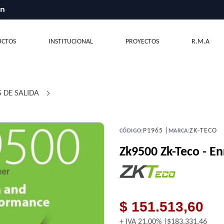
CTOS
INSTITUCIONAL
PROYECTOS
R.M.A
 DE SALIDA
/
P1965 |
ZK-TECO
CÓDIGO:
MARCA:
Zk9500 Zk-Teco - En
$ 151.513,60
+ IVA
21,00%
$183.331,46