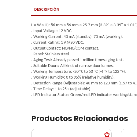
DESCRIPCIÓN
L × W × H): 86 mm × 86 mm × 25.7 mm (3.39" × 3.39" × 1.01"
. Input Voltage: 12 VDC.
. Working Current: 40 mA (standby), 70 mA (working).
. Current Rating: 1 A@30 VDC.
. Output Contact: NO/NC/COM contact.
. Panel: Stainless steel.
. Aging Test: Already passed 1 million times aging test.
. Suitable Doors: All kinds of narrow doorframes.
. Working Temperature: -20 °C to 50 °C (-4 °F to 122 °F).
. Working Humidity: 0 to 95% (relative humidity).
. Detection Range (Adjustable): 40 mm to 120 mm (1.57 to 4.
. Time Delay: 1 to 25 s (adjustable)
. LED Indicator Status: Green/red LED indicates working/stan
Productos Relacionados