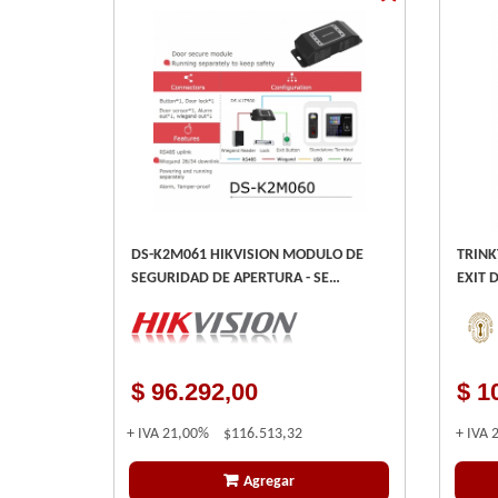
DS-K2M061 HIKVISION MODULO DE
TRINK
SEGURIDAD DE APERTURA - SE
EXIT D
CONECTA ENTRE LA INTERFAZ RS-485
SUPER
DE LA TERMINAL DE ACCESO Y LA
CERRADURA
$ 96.292,00
$ 1
+ IVA
21,00%
$116.513,32
+ IVA
Agregar