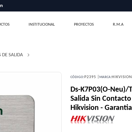
CTOS
INSTITUCIONAL
PROYECTOS
R.M.A
 DE SALIDA
/
P2395 |
HIKVISIO
CÓDIGO:
MARCA:
Ds-K7P03(O-Neu)/T 
Salida Sin Contact
Hikvision - Garantia