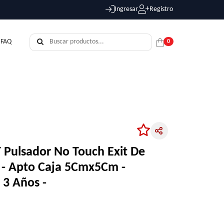
Ingresar
Registro
FAQ
0
N
Pulsador No Touch Exit De
o - Apto Caja 5Cmx5Cm -
 3 Años -