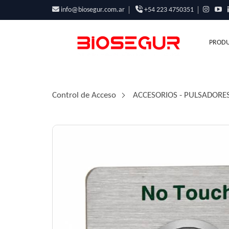
info@biosegur.com.ar
+54 223 4750351
PRODU
Control de Acceso
/
ACCESORIOS - PULSADORES