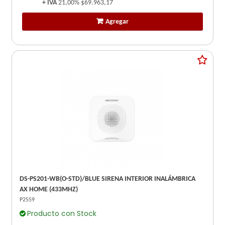
+ IVA
21,00%
$69.963,17
Agregar
DS-PS201-WB(O-STD)/BLUE SIRENA INTERIOR INALÁMBRICA
AX HOME (433MHZ)
P2559
Producto con Stock