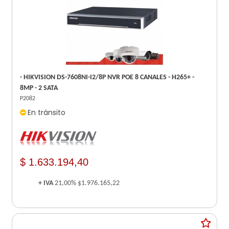
- HIKVISION DS-7608NI-I2/8P NVR POE 8 CANALES - H265+ -
8MP - 2 SATA
P2082
En tránsito
$ 1.633.194,40
+ IVA
21,00%
$1.976.165,22