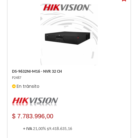
DS-9632NI-M16 - NVR 32 CH
P2487
En tránsito
$ 7.783.996,00
+ IVA
21,00%
$9.418.635,16