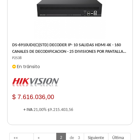
DS-6910UDI(C)(STD) DECODER IP- 10 SALIDAS HDMI 4K - 160
CANALES DE DECODIFICACION - 25 DIVISIONES POR PANTALLA -
HIKVISION -
P2538
En tránsito
$ 7.616.036,00
+ IVA
21,00%
$9.215.403,56
2
««
«
de 3
Siguiente
Última