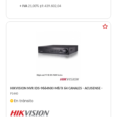
+ IVA
21,00%
$9.439.602,04
HIKVISION NVR IDS-9664NXI-M8/X 64 CANALES - ACUSENSE -
P1440
En tránsito